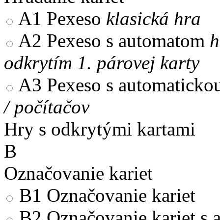
A1
Pexeso
klasická hra
A2
Pexeso s automatom
h
odkrytím 1. párovej karty
A3
Pexeso s automaticko
/ počítačov
Hry s odkrytými kartami
B
Označovanie kariet
B1
Označovanie kariet
B2
Označovanie kariet s