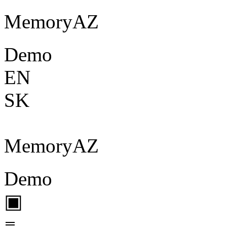
Memory
A
Z
Demo
EN
SK
Memory
A
Z
Demo
▣
