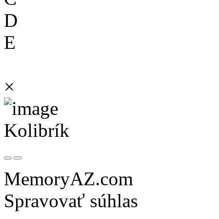
D
E
×
Kolibrík
MemoryAZ.com
Spravovať súhlas