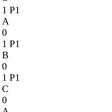
1
P1
A
0
1
P1
B
0
1
P1
C
0
A