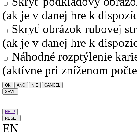
Skryť podkladový obrázo
(ak je v danej hre k dispozíc
Skryť obrázok rubovej str
(ak je v danej hre k dispozíc
Náhodné rozptýlenie kari
(aktívne pri zníženom počte
OK
ÁNO
NIE
CANCEL
SAVE
HELP
RESET
EN