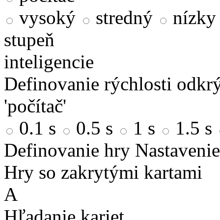
vysoký
stredný
nízky
stupeň
inteligencie
Definovanie rýchlosti odkrý
'počítač'
0.1 s
0.5 s
1 s
1.5 s
Definovanie hry
Nastavenie
Hry so zakrytými kartami
A
Hľadanie kariet