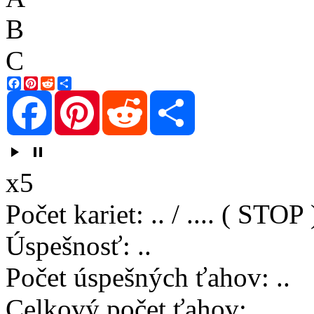
B
C
Facebook
Pinterest
Reddit
Share
Facebook
Pinterest
Reddit
Share
play_arrow
pause
x5
Počet kariet
:
..
/
..
..
( STOP 
Úspešnosť
:
..
Počet úspešných ťahov
:
..
Celkový počet ťahov
:
..