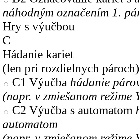
náhodným označením 1. pár
Hry s výučbou
C
Hádanie kariet
(len pri rozdielnych pároch
C1
Výučba
hádanie párov
(napr. v zmiešanom režime 
C2
Výučba s automatom
automatom
(napr. v zmiešanom režime 