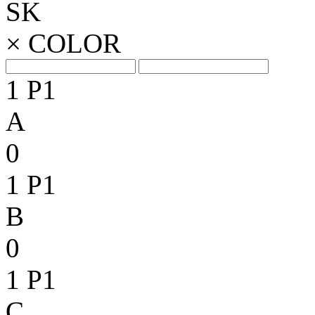
SK
×
COLOR
1
P1
A
0
1
P1
B
0
1
P1
C