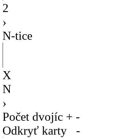
2
›
N-tice
X
N
›
Počet dvojíc
+
-
Odkryť karty
-