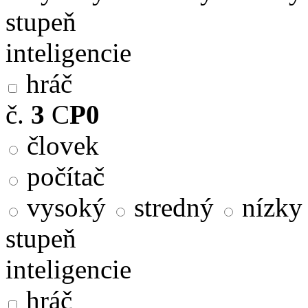
stupeň
inteligencie
hráč
č.
3
C
P0
človek
počítač
vysoký
stredný
nízky
stupeň
inteligencie
hráč