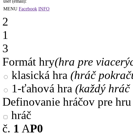
user (email):
MENU
Facebook
INFO
2
1
3
Formát hry
(hra pre viacerý
klasická hra
(hráč pokrač
1-ťahová hra
(každý hráč 
Definovanie hráčov pre hru
hráč
č.
1
A
P0