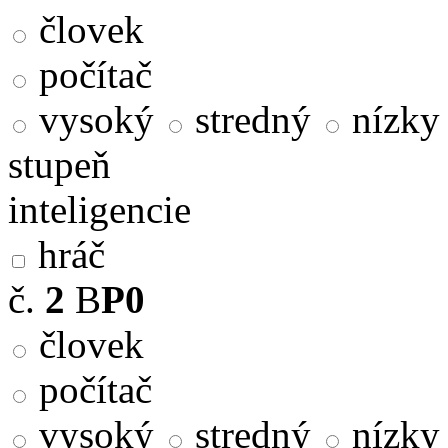
človek
počítač
vysoký
stredný
nízky
stupeň
inteligencie
hráč
č.
2
B
P0
človek
počítač
vysoký
stredný
nízky