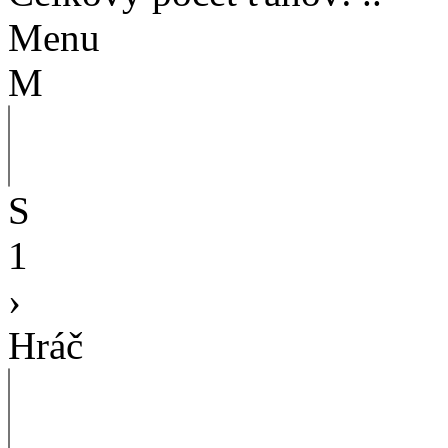
Menu
M
S
1
›
Hráč