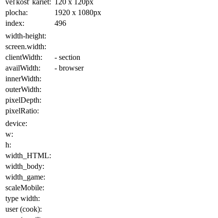
veľkosť kariet:
120 x 120
px
plocha
:
1920 x 1080
px
index:
496
width-height:
screen.width:
clientWidth:
- section
availWidth:
- browser
innerWidth:
outerWidth:
pixelDepth:
pixelRatio:
device:
w:
h:
width_HTML:
width_body:
width_game:
scaleMobile:
type width:
user (cook):