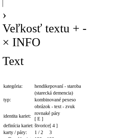
›
Veľkosť textu
+
-
×
INFO
Text
kategória:
hendikepovaní - staroba
(starecká demencia)
typ:
kombinované pexeso
obrázok - text - zvuk
rovnaké páry
identita kariet:
[ E ]
definícia kariet:
štvorice
[ 4 ]
karty / páry:
1
/
2
3