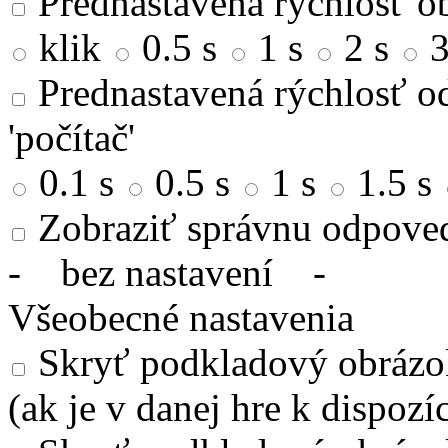
Prednastavená rýchlosť ob
klik
0.5 s
1 s
2 s
3
Prednastavená rýchlosť od
'počítač'
0.1 s
0.5 s
1 s
1.5 s
Zobraziť správnu odpove
-
bez nastavení
-
Všeobecné nastavenia
Skryť podkladový obrázok
(ak je v danej hre k dispozíc