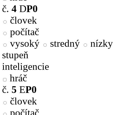
č.
4
D
P0
človek
počítač
vysoký
stredný
nízky
stupeň
inteligencie
hráč
č.
5
E
P0
človek
počítač